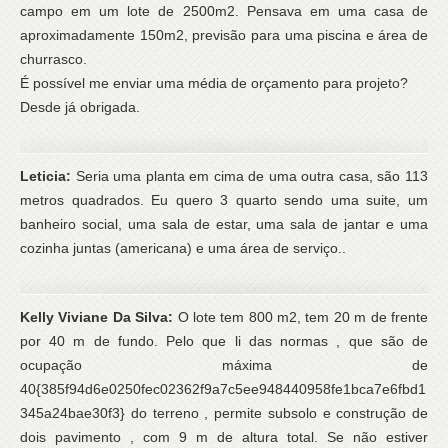
campo em um lote de 2500m2. Pensava em uma casa de
aproximadamente 150m2, previsão para uma piscina e área de
churrasco.
É possível me enviar uma média de orçamento para projeto?
Desde já obrigada.
Leticia:
Seria uma planta em cima de uma outra casa, são 113
metros quadrados. Eu quero 3 quarto sendo uma suite, um
banheiro social, uma sala de estar, uma sala de jantar e uma
cozinha juntas (americana) e uma área de serviço..
Kelly Viviane Da Silva:
O lote tem 800 m2, tem 20 m de frente
por 40 m de fundo. Pelo que li das normas , que são de
ocupação máxima de
40{385f94d6e0250fec02362f9a7c5ee948440958fe1bca7e6fbd1
345a24bae30f3} do terreno , permite subsolo e construção de
dois pavimento , com 9 m de altura total. Se não estiver