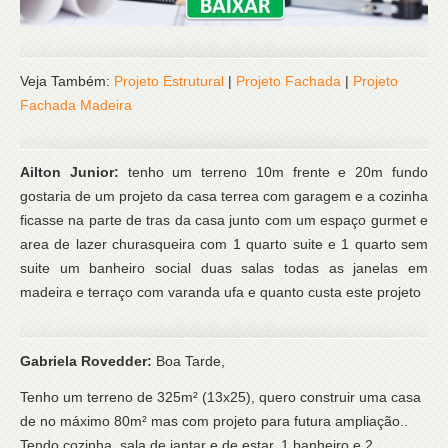
Veja Também:
Projeto Estrutural
|
Projeto Fachada
|
Projeto
Fachada Madeira
Ailton Junior:
tenho um terreno 10m frente e 20m fundo
gostaria de um projeto da casa terrea com garagem e a cozinha
ficasse na parte de tras da casa junto com um espaço gurmet e
area de lazer churasqueira com 1 quarto suite e 1 quarto sem
suite um banheiro social duas salas todas as janelas em
madeira e terraço com varanda ufa e quanto custa este projeto
Gabriela Rovedder:
Boa Tarde,
Tenho um terreno de 325m² (13x25), quero construir uma casa
de no máximo 80m² mas com projeto para futura ampliação..
Tendo cozinha, sala de jantar e de estar, 1 banheiro e 2