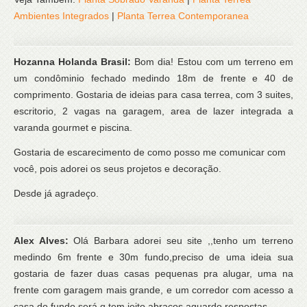
Ambientes Integrados
|
Planta Terrea Contemporanea
Hozanna Holanda Brasil:
Bom dia! Estou com um terreno em
um condôminio fechado medindo 18m de frente e 40 de
comprimento. Gostaria de ideias para casa terrea, com 3 suites,
escritorio, 2 vagas na garagem, area de lazer integrada a
varanda gourmet e piscina.
Gostaria de escarecimento de como posso me comunicar com
você, pois adorei os seus projetos e decoração.
Desde já agradeço.
Alex Alves:
Olá Barbara adorei seu site ,,tenho um terreno
medindo 6m frente e 30m fundo,preciso de uma ideia sua
gostaria de fazer duas casas pequenas pra alugar, uma na
frente com garagem mais grande, e um corredor com acesso a
casa do fundo será q tem jeito abraços aguardo respostas,,,,