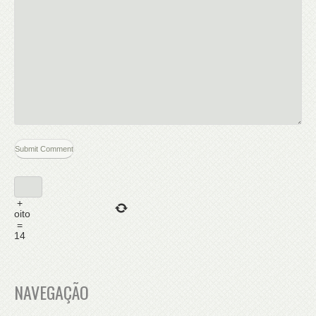
+
oito
=
14
NAVEGAÇÃO