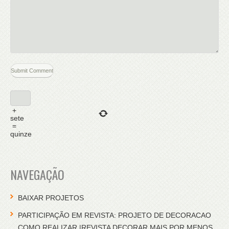
+
sete
=
quinze
NAVEGAÇÃO
BAIXAR PROJETOS
PARTICIPAÇÃO EM REVISTA: PROJETO DE DECORACAO
COMO REALIZAR |REVISTA DECORAR MAIS POR MENOS