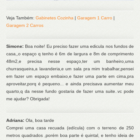
Veja Também:
Gabinetes Cozinha
|
Garagem 1 Carro
|
Garagem 2 Carros
Simone:
Boa noite! Eu preciso fazer uma edicula nos fundos de
casa,,o espaço q tenho é 6m de largura e 8m de comprimento
48m2,e precisa nesse espaço,ter um banheiro,uma
churrasqueira,a lavanderia,e um sala pra mim trabalhar,pensei
em fazer um espaço embaixo,e fazer uma parte em cima,pra
aproveitar,porq é pequeno... e ainda precisava aumentar meu
quarto,q da nesse fundo gostaria de fazer uma suite..vc pode
me ajudar? Obrigada!
Adriana:
Ola, boa tarde
Comprei uma casa recuada (edícula) com o terreno de 250
metros quadrados ,porém boa parte é quintal, e tenho ideia de