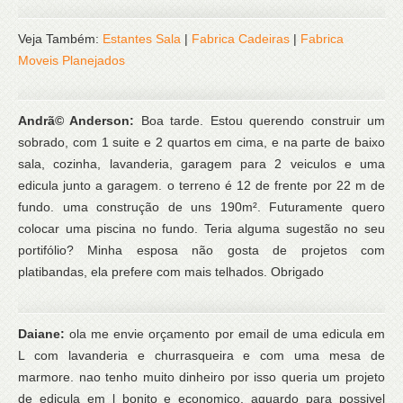
Veja Também:
Estantes Sala
|
Fabrica Cadeiras
|
Fabrica
Moveis Planejados
Andrã© Anderson:
Boa tarde. Estou querendo construir um
sobrado, com 1 suite e 2 quartos em cima, e na parte de baixo
sala, cozinha, lavanderia, garagem para 2 veiculos e uma
edicula junto a garagem. o terreno é 12 de frente por 22 m de
fundo. uma construção de uns 190m². Futuramente quero
colocar uma piscina no fundo. Teria alguma sugestão no seu
portifólio? Minha esposa não gosta de projetos com
platibandas, ela prefere com mais telhados. Obrigado
Daiane:
ola me envie orçamento por email de uma edicula em
L com lavanderia e churrasqueira e com uma mesa de
marmore. nao tenho muito dinheiro por isso queria um projeto
de edicula em l bonito e economico. aguardo para possivel