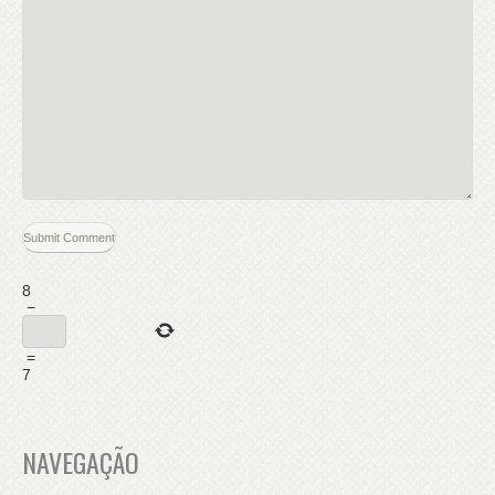
8
−
=
7
NAVEGAÇÃO