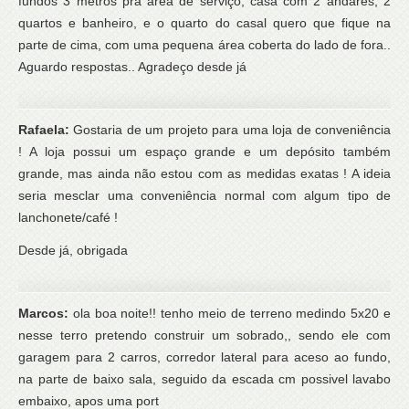
fundos 3 metros pra área de serviço, casa com 2 andares, 2
quartos e banheiro, e o quarto do casal quero que fique na
parte de cima, com uma pequena área coberta do lado de fora..
Aguardo respostas.. Agradeço desde já
Rafaela:
Gostaria de um projeto para uma loja de conveniência
! A loja possui um espaço grande e um depósito também
grande, mas ainda não estou com as medidas exatas ! A ideia
seria mesclar uma conveniência normal com algum tipo de
lanchonete/café !
Desde já, obrigada
Marcos:
ola boa noite!! tenho meio de terreno medindo 5x20 e
nesse terro pretendo construir um sobrado,, sendo ele com
garagem para 2 carros, corredor lateral para aceso ao fundo,
na parte de baixo sala, seguido da escada cm possivel lavabo
embaixo, apos uma port