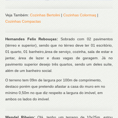
Veja Também:
Cozinhas Bertolini
|
Cozinhas Colormaq
|
Cozinhas Compactas
Hernandes Felix Rebouças:
Sobrado com 02 pavimentos
(térreo e superior), sendo que no térreo deve ter 01 escritório,
01 quarto, 01 banheiro,área de serviço, cozinha, sala de estar e
jantar, área de lazer e duas vagas de garagem. Já no
pavimento superior desejo três quartos, sendo um deles suíte,
além de um banheiro social.
O terreno tem 09m de largura por 100m de comprimento,
destaco porém que pretendo afastar a casa do muro em no
mínimo 0,50m no que diz respeito a largura do imóvel, em
ambos os lados do imóvel.
Wendel Ribeiro:
Olá, tenho um terreno de 10x25m, estou