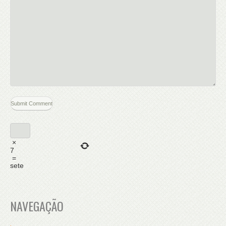
×
7
=
sete
NAVEGAÇÃO