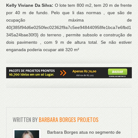
Kelly Viviane Da Silva:
O lote tem 800 m2, tem 20 m de frente
por 40 m de fundo. Pelo que li das normas , que são de
ocupação máxima de
40{385f94d6e0250fec02362f9a7c5ee948440958fe1bca7e6fbd1
345a24bae30f3} do terreno , permite subsolo e construção de
dois pavimento , com 9 m de altura total. Se não estiver
enganada poderia ocupar até 320 m²
WRITTEN BY
BARBARA BORGES PROJETOS
Barbara Borges atua no segmento de