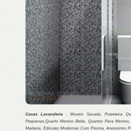
Casas Lavanderia
, Moveis Sacada, Prateleira Qu
Pequenas,Quarto Menino Bebe, Quartos Para Menino
Madeira, Ediculas Modernas Com Piscina, Acessórios P