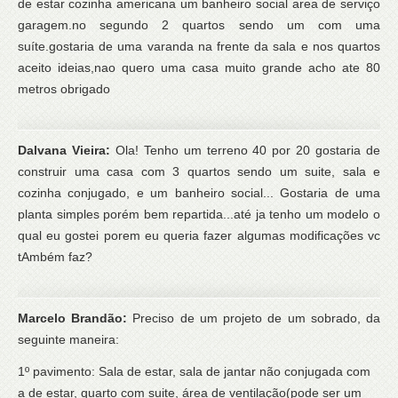
de estar cozinha americana um banheiro social area de serviço
garagem.no segundo 2 quartos sendo um com uma
suíte.gostaria de uma varanda na frente da sala e nos quartos
aceito ideias,nao quero uma casa muito grande acho ate 80
metros obrigado
Dalvana Vieira:
Ola! Tenho um terreno 40 por 20 gostaria de
construir uma casa com 3 quartos sendo um suite, sala e
cozinha conjugado, e um banheiro social... Gostaria de uma
planta simples porém bem repartida...até ja tenho um modelo o
qual eu gostei porem eu queria fazer algumas modificações vc
tAmbém faz?
Marcelo Brandão:
Preciso de um projeto de um sobrado, da
seguinte maneira:
1º pavimento: Sala de estar, sala de jantar não conjugada com
a de estar, quarto com suite, área de ventilação(pode ser um