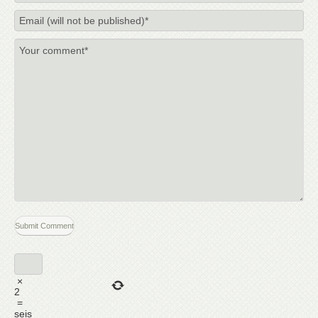
×
2
=
seis