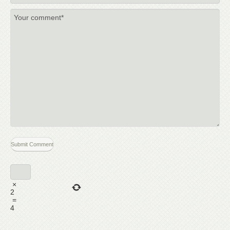
×
2
=
4