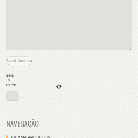
seis
×
cinco
=
NAVEGAÇÃO
BAIXAR PROJETOS