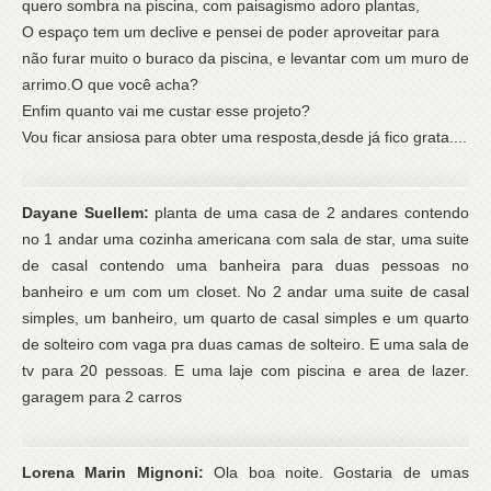
quero sombra na piscina, com paisagismo adoro plantas,
O espaço tem um declive e pensei de poder aproveitar para
não furar muito o buraco da piscina, e levantar com um muro de
arrimo.O que você acha?
Enfim quanto vai me custar esse projeto?
Vou ficar ansiosa para obter uma resposta,desde já fico grata....
Dayane Suellem:
planta de uma casa de 2 andares contendo
no 1 andar uma cozinha americana com sala de star, uma suite
de casal contendo uma banheira para duas pessoas no
banheiro e um com um closet. No 2 andar uma suite de casal
simples, um banheiro, um quarto de casal simples e um quarto
de solteiro com vaga pra duas camas de solteiro. E uma sala de
tv para 20 pessoas. E uma laje com piscina e area de lazer.
garagem para 2 carros
Lorena Marin Mignoni:
Ola boa noite. Gostaria de umas