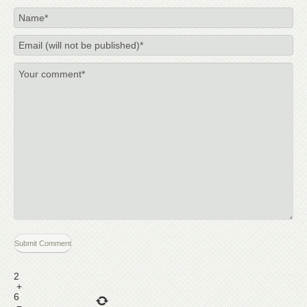
2
+
6