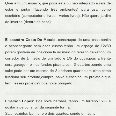
Queria tb um espaço, que pode está ou não integrado à sala de
estar e jantar (fazendo três ambientes) para usar como
escritório (computador e livros - vários livros). Não quero jardim
de inverno (dentro de casa).
Elissandro Costa De Morais:
construçao de uma casa,bonita
e aconchegante sem altos custos.tenho um espaço de 12x30
porem gostaria de posiciona la no meio do terreno,deixando um
corredor de 1 metro de um lado e 1/5 do outro,pois a frente
sera garagem e nos fundos piscina.com 3 quartos ,sendo uma
suite,pode ser ate mesmo de 2 andares.quartos em cima.como
funciona seu produto,compro ,baixo e escolho um projeto,o que
tem nesses projetos?.boa noite obrigado
Emerson Lopes:
Boa noite barbara, tenho um terreno 9x22 e
gostaria de construir da seguinte forma;
Sala, cozinha, banheiro e dois quartos, sendo um suíte.