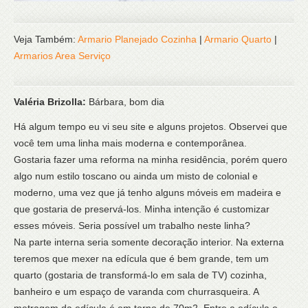
Veja Também:
Armario Planejado Cozinha
|
Armario Quarto
|
Armarios Area Serviço
Valéria Brizolla:
Bárbara, bom dia
Há algum tempo eu vi seu site e alguns projetos. Observei que
você tem uma linha mais moderna e contemporânea.
Gostaria fazer uma reforma na minha residência, porém quero
algo num estilo toscano ou ainda um misto de colonial e
moderno, uma vez que já tenho alguns móveis em madeira e
que gostaria de preservá-los. Minha intenção é customizar
esses móveis. Seria possível um trabalho neste linha?
Na parte interna seria somente decoração interior. Na externa
teremos que mexer na edícula que é bem grande, tem um
quarto (gostaria de transformá-lo em sala de TV) cozinha,
banheiro e um espaço de varanda com churrasqueira. A
metragem da edícula é em torno de 70m2. Entre a edícula e