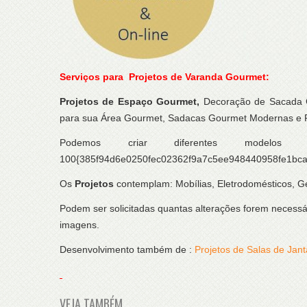
Serviços para Projetos de Varanda Gourmet:
Projetos de Espaço Gourmet,
Decoração de Sacada
para sua Área Gourmet, Sadacas Gourmet Modernas e R
Podemos criar diferentes mode
100{385f94d6e0250fec02362f9a7c5ee948440958fe1bca7e
Os
Projetos
contemplam: Mobílias, Eletrodomésticos, Ge
Podem ser solicitadas quantas alterações forem necessár
imagens.
Desenvolvimento também de :
Projetos de Salas de Jant
VEJA TAMBÉM