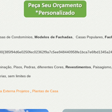
asas de Condomínios,
Modelos de Fachadas
, Casas Populares,
Fac
, 100{385f94d6e0250fec02362f9a7c5ee948440958fe1bca7e6fbd1345
inação, Pisos, Pedras, diferentes Cores,
Revestimentos
, Paisagismo, 
ias, sem limites de
a Externa Projetos
,
Plantas de Casa