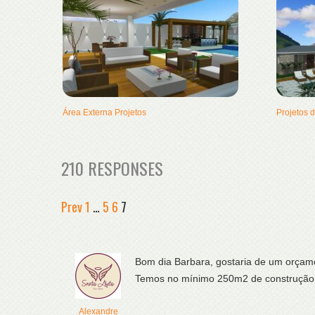
Área Externa Projetos
Projetos 
210 RESPONSES
Prev
1
…
5
6
7
Bom dia Barbara, gostaria de um orçam
Temos no mínimo 250m2 de construção e
Alexandre