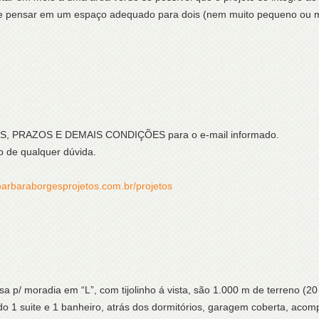
ue pensar em um espaço adequado para dois (nem muito pequeno ou m
ÇOS, PRAZOS E DEMAIS CONDIÇÕES para o e-mail informado.
o de qualquer dúvida.
barbaraborgesprojetos.com.br/projetos
a p/ moradia em “L”, com tijolinho á vista, são 1.000 m de terreno (20 
do 1 suite e 1 banheiro, atrás dos dormitórios, garagem coberta, aco