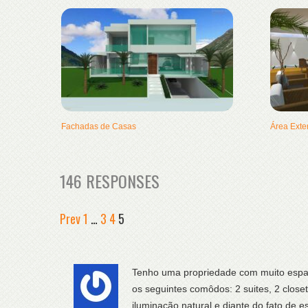
Fachadas de Casas
Área Exte
146 RESPONSES
Prev
1
…
3
4
5
Tenho uma propriedade com muito espaço
os seguintes comôdos: 2 suites, 2 closets
iluminação natural e diante do fato de 