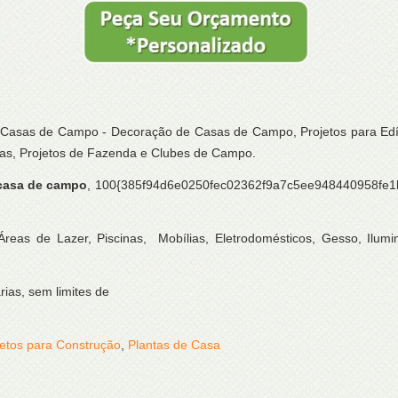
asas de Campo - Decoração de Casas de Campo, Projetos para Edícu
aras, Projetos de Fazenda e Clubes de Campo.
 casa de campo
, 100{385f94d6e0250fec02362f9a7c5ee948440958fe
eas de Lazer, Piscinas, Mobílias, Eletrodomésticos, Gesso, Ilumin
ias, sem limites de
jetos para Construção
,
Plantas de Casa