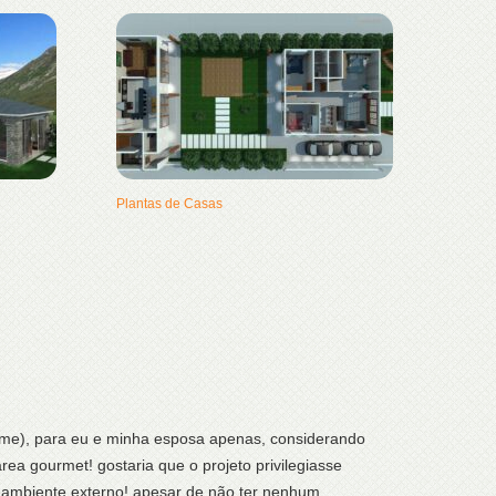
Plantas de Casas
rame), para eu e minha esposa apenas, considerando
área gourmet! gostaria que o projeto privilegiasse
ao ambiente externo! apesar de não ter nenhum