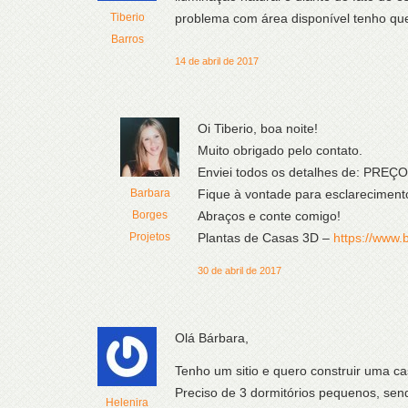
Tiberio
problema com área disponível tenho q
Barros
14 de abril de 2017
Oi Tiberio, boa noite!
Muito obrigado pelo contato.
Enviei todos os detalhes de: PRE
Barbara
Fique à vontade para esclareciment
Borges
Abraços e conte comigo!
Projetos
Plantas de Casas 3D –
https://www.
30 de abril de 2017
Olá Bárbara,
Tenho um sitio e quero construir uma cas
Preciso de 3 dormitórios pequenos, sen
Helenira