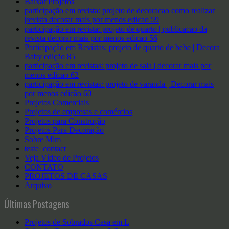
Baixar Projetos
participação em revista: projeto de decoracao como realizar
|revista decorar mais por menos edicao 59
participação em revista: projeto de quarto | publicacao da
revista decorar mais por menos edicao 56
Participação em Revistas: projeto de quarto de bebe | Decora
Baby edição 85
participação em revistas: projeto de sala | decorar mais por
menos edicao 62
participação em revistas: projeto de varanda | Decorar mais
por menos edicão 60
Projetos Comerciais
Projetos de empresas e comércios
Projetos para Construção
Projetos Para Decoração
Sobre Mim
teste_contact
Veja Vídeo de Projetos
CONTATO
PROJETOS DE CASAS
Arquivo
Últimas Postagens
Projetos de Sobrados Casa em L