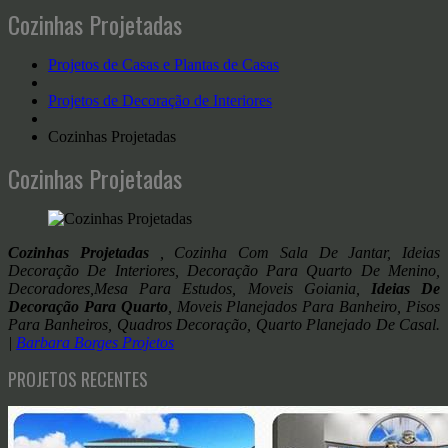
Cozinhas Projetadas
Projetos de Casas e Plantas de Casas
Projetos de Decoração de Interiores
Cozinhas Projetadas
Cozinhas Projetadas
Cozinhas Projetadas
, Cozinha Com Sala De Jantar, Ideias
Decoração De Interiores, Decoração Para Quarto De Menino,
Decoradores,Mesa Para Estudos, Moveis Goiania,
Ideias De
Decoração Para Quarto
, Moveis Planejados Para Banheiro, Pisos
Para Banheiros, Quadros Decoração, Quarto Planejado De Casal.
|
Barbara Borges Projetos
PROJETOS RECENTES