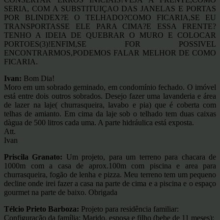
SERIA, COM A SUBSTITUIÇAO DAS JANELAS E PORTAS
POR BLINDEX?E O TELHADO?COMO FICARIA,SE EU
TRANSPORTASSE ELE PARA CIMA?E ESSA FRENTE?
TENHO A IDEIA DE QUEBRAR O MURO E COLOCAR
PORTOES(3)!ENFIM,SE FOR POSSIVEL
ENCONTRARMOS,PODEMOS FALAR MELHOR DE COMO
FICARIA.
Ivan:
Bom Dia!
Moro em um sobrado geminado, em condomínio fechado. O imóvel
está entre dois outros sobrados. Desejo fazer uma lavanderia e área
de lazer na laje( churrasqueira, lavabo e pia) que é coberta com
telhas de amianto. Em cima da laje sob o telhado tem duas caixas
dàgua de 500 litros cada uma. A parte hidráulica está exposta.
Att.
Ivan
Priscila Granato:
Um projeto, para um terreno para chacara de
1000m com a casa de aprox.100m com piscina e area para
churrasqueira, fogão de lenha e pizza. Meu terreno tem um pequeno
decline onde irei fazer a casa na parte de cima e a piscina e o espaço
gourmet na parte de baixo. Obrigada
Télcio Prieto Barboza:
Projeto para residência familiar:
Configuração da família: Marido, esposa e filho (bebe de 11 meses);