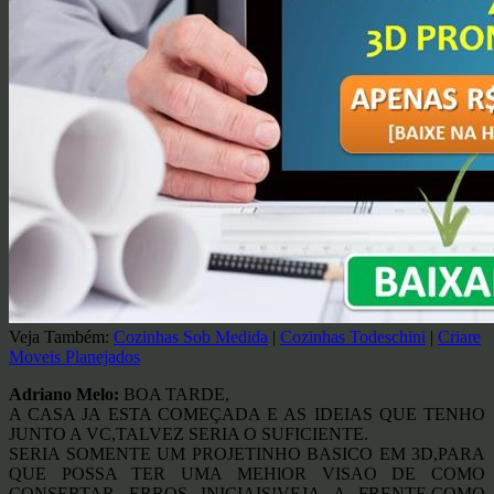
Veja Também:
Cozinhas Sob Medida
|
Cozinhas Todeschini
|
Criare
Moveis Planejados
Adriano Melo:
BOA TARDE,
A CASA JA ESTA COMEÇADA E AS IDEIAS QUE TENHO
JUNTO A VC,TALVEZ SERIA O SUFICIENTE.
SERIA SOMENTE UM PROJETINHO BASICO EM 3D,PARA
QUE POSSA TER UMA MEHlOR VISAO DE COMO
CONSERTAR ERROS INICIAIS!VEJA A FRENTE,COMO