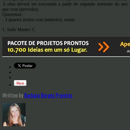
A obra deverá ser executada a partir do segundo semestre do ano
que vem (previsão);
Queremos:
- 3 quartos (todos com banheiro), sendo
1. Suíte Master: C
Written by
Barbara Borges Projetos