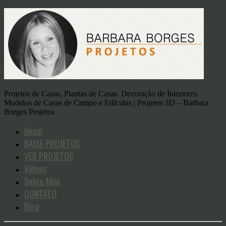
Projetos de Casas, Plantas de Casas. Decoração de Interiores.
Modelos de Casas de Campo e Edículas | Projetos 3D – Barbara
Borges Projetos
Inicio
BAIXE PROJETOS
VER PROJETOS
Vídeos
Sobre Mim
CONTATO
Blog