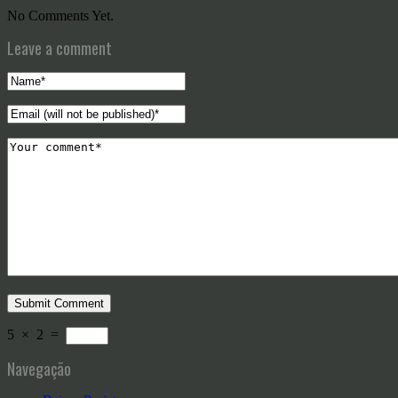
No Comments Yet.
Leave a comment
5
×
2
=
Navegação