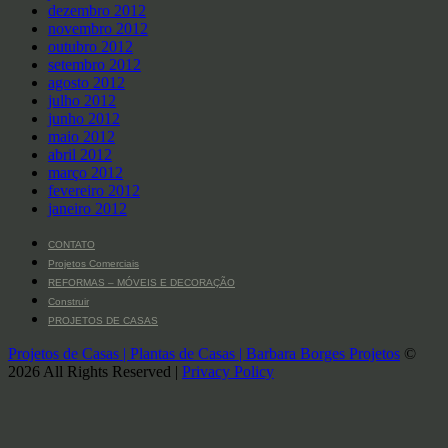
dezembro 2012
novembro 2012
outubro 2012
setembro 2012
agosto 2012
julho 2012
junho 2012
maio 2012
abril 2012
março 2012
fevereiro 2012
janeiro 2012
CONTATO
Projetos Comerciais
REFORMAS – MÓVEIS E DECORAÇÃO
Construir
PROJETOS DE CASAS
Projetos de Casas | Plantas de Casas | Barbara Borges Projetos
©
2026 All Rights Reserved |
Privacy Policy